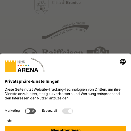
© BRUNECK AKTIV GMBH | MWST. NR. 00462350216 |
GESELLSCHAFTSKAPITAL: 100.000,00 €