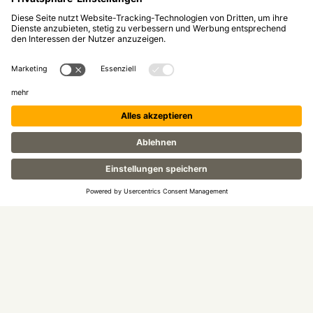
FILM 2024
PUBLIKUMS -
PARKING
LAUF
© BRUNECK AKTIV GMBH | MWST. NR. 00462350216 |
GESELLSCHAFTSKAPITAL: 100.000,00 €
IMPRESSUM
DATENSCHUTZ
COOKIES